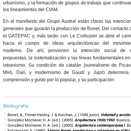
urbanismo, y la formación de grupos de trabajo que continua
los lineamientos del CIAM.
En el manifiesto del Grupo
Austral están claras las
intencio
generales
que guiarán la producción
de Bonet. Del contacto
c
el GATEPAC y, más
tarde, con Le Corbusier
se abre el cam
hacia
el campo de ideas arquitectónicas
del movimie
moderno.
De ahí, provienen la intención
social de 
propuestas,
la sistematización y las
líneas fundamentales en
urbanismo. Su condición
de catalán (surrealismo
de Picas
Miró, Dalí,
y modernismo de Gaudí
y Jujol) determina
comprensión y gusto por
lo popular, y su participación
Bibliografía
Bonet, A., Ferrari Hardoy, J. & Kurchan, J. (1939, junio). 
Voluntad y acción 
González Montaner, H. A. (ed.). (2005). 
Arquitectura 1930/1950
. Buenos 
González Montaner, H. A. (ed.). (2005). 
Arquitectura contemporánea I
. B
Katzenstein, E. (1985). 
Antonio Bonet: arquitectura y urbanismo en el Río 