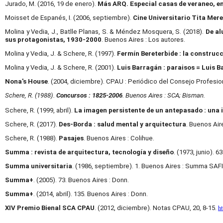
Jurado, M. (2016, 19 de enero).
Más ARQ. Especial casas de veraneo, e
Moisset de Espanés, I. (2006, septiembre).
Cine Universitario Tita Mere
Molina y Vedia, J., Batlle Planas, S. & Méndez Mosquera, S. (2018).
De al
sus protagonistas, 1930-2000
. Buenos Aires : Los autores.
Molina y Vedia, J. & Schere, R. (1997).
Fermín Bereterbide : la construcc
Molina y Vedia, J. & Schere, R. (2001).
Luis Barragán : paraisos = Luis B
Nona's House
. (2004, diciembre). CPAU : Periódico del Consejo Profesion
Schere, R. (1988).
Concursos : 1825-2006
. Buenos Aires : SCA; Bisman.
Schere, R. (1999, abril).
La imagen persistente de un antepasado : una 
Schere, R. (2017).
Des-Borda : salud mental y arquitectura
. Buenos Air
Schere, R. (1988).
Pasajes
. Buenos Aires : Colihue.
Summa : revista de arquitectura, tecnología y diseño
. (1973, junio). 
Summa universitaria
. (1986, septiembre). 1. Buenos Aires : Summa SAFI
Summa+
. (2005). 73. Buenos Aires : Donn.
Summa+
. (2014, abril). 135. Buenos Aires : Donn.
ht
XIV Premio Bienal SCA CPAU
. (2012, diciembre). Notas CPAU, 20, 8-15.