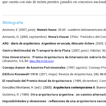
que cuenta con más de
treinta premios ganados
en concursos nacional
Bibliografía
Amoroso, E. (2007, junio).
Nonna's house
. 30-60 : cuaderno latinoamericano de
Armando, D. (2005, septiembre).
Nona's House
. CPAU : Periódico del Con
ARQ : diario de arquitectura. Argentinos en escala, Moscato-Schere
. (2005, 
Centro Multimodal de Transporte de la Plata
. (2007, junio). Hábitat, 50
Cine Universitario : Premio Arquitectura de Intervención sobre lo Ex
https://bit.ly/3zUA4gj
Urbanismo, 5-6, B6.
Consejo Asesor de Asuntos Patrimoniales
. (1997, agosto). Consejo Pr
Edificio Roosevelt 1910
. (2011, mayo). Revista de Arquitectura, 240, 88-8
El resultado del Premio Anual de Arquitectura
. (1989, diciembre). Con
González Montaner, H. (ed.). (2005). 
Arquitectura contemporánea II.
 Bueno
Gutiérrez, R. (1989).
Otra arquitectura argentina : un camino alternat
Imposibilidades y obsesiones : reflexiones de una arquitectura nacio