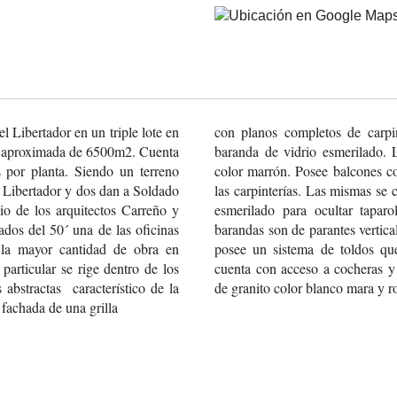
l Libertador
en un triple lote en
con planos completos de carpint
 aproximada
de 6500m2. Cuenta
baranda de vidrio esmerilado. 
 por planta.
Siendo un terreno
color marrón. Posee balcones c
 Libertador y dos dan
a Soldado
las carpinterías. Las mismas se
io de
los arquitectos Carreño
y
esmerilado para ocultar taparo
ados del
50´ una de las oficinas
barandas son de parantes vertic
la mayor cantidad
de obra en
posee un sistema de toldos que
particular se rige
dentro de los
cuenta con acceso a cocheras y 
s
abstractas característico
de la
de granito color blanco mara y r
fachada de una grilla