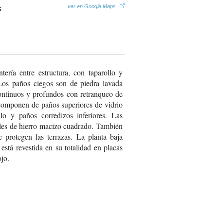
ver en Google Maps
ería entre estructura, con taparollo y
Los paños ciegos son de piedra lavada
ontinuos y profundos con retranqueo de
 componen de paños superiores de vidrio
llo y paños corredizos inferiores. Las
ales de hierro macizo cuadrado. También
 protegen las terrazas. La planta baja
está revestida en su totalidad en placas
ojo.