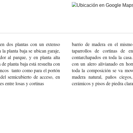
en dos plantas
con un extenso
barrio de madera en el mismo 
 la planta
baja se ubican garaje,
taparrollos de cortinas de e
or al parque,
y en planta alta
contarchapados en toda la casa.
 de planta baja
está resuelta con
con un alero alivianado en hor
ncos tanto como para
el portón
toda la composición se va move
del semicubierto de acceso,
en
madera natural, paños ciegos, c
les
entre losas y cortinas
cerámicos y pisos de piedra clara