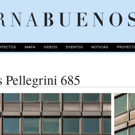
ITECTOS
MAPA
VIDEOS
EVENTOS
NOTICIAS
PROYECT
s Pellegrini 685