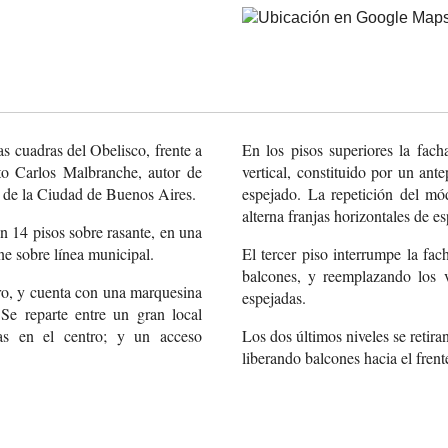
as cuadras del Obelisco, frente a
En los pisos superiores la fac
cto Carlos Malbranche, autor de
vertical, constituido por un an
co de la Ciudad de Buenos Aires.
espejado. La repetición del mó
alterna franjas horizontales de e
n 14 pisos sobre rasante, en una
ne sobre línea municipal.
El tercer piso interrumpe la fa
balcones, y reemplazando los v
ro, y cuenta con una marquesina
espejadas.
Se reparte entre un gran local
das en el centro; y un acceso
Los dos últimos niveles se retira
liberando balcones hacia el frent