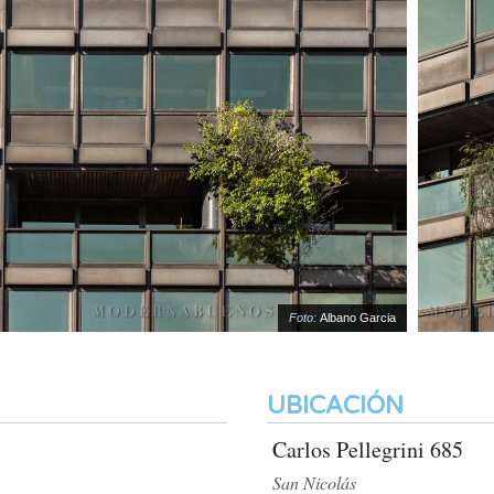
Foto:
Albano Garcia
UBICACIÓN
Carlos Pellegrini 685
San Nicolás