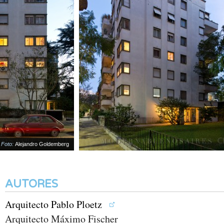
oto:
Alejandro Goldemberg
AUTORES
Arquitecto Pablo Ploetz
Arquitecto Máximo Fischer