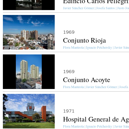
Edificio Carlos Pellegr
Javier Sánchez Gómez | Josefa Santos | Justo Jo
1969
Conjunto Rioja
Flora Manteola | Ignacio Petchersky | Javier Sá
1969
Conjunto Acoyte
Flora Manteola | Javier Sánchez Gómez | Josefa S
1971
Hospital General de A
Flora Manteola | Ignacio Petchersky | Javier Sá