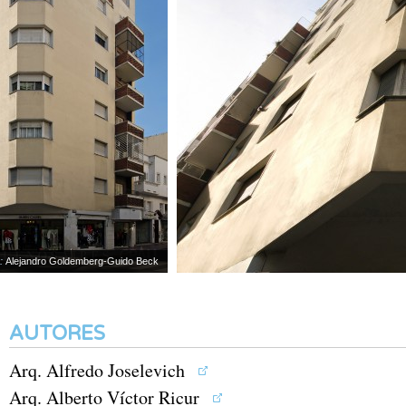
lejandro Goldemberg-Guido Beck
AUTORES
Arq. Alfredo Joselevich
Arq. Alberto Víctor Ricur