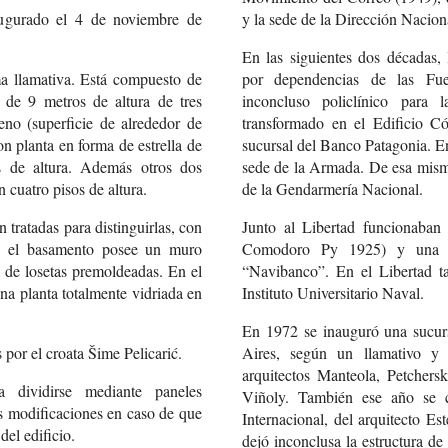
augurado el 4 de noviembre de
y la sede de la Dirección Nacion
En las siguientes dos décadas,
ma llamativa. Está compuesto de
por dependencias de las Fu
de 9 metros de altura de tres
inconcluso policlínico para
reno (superficie de alrededor de
transformado en el Edificio C
on planta en forma de estrella de
sucursal del Banco Patagonia. En
s de altura. Además otros dos
sede de la Armada. De esa misma
cuatro pisos de altura.
de la Gendarmería Nacional.
n tratadas para distinguirlas, con
Junto al Libertad funcionaban
ra: el basamento posee un muro
Comodoro Py 1925) y una s
ta de losetas premoldeadas. En el
“Navibanco”. En el Libertad ta
una planta totalmente vidriada en
Instituto Universitario Naval.
En 1972 se inauguró una sucur
 por el croata Šime Pelicarić.
Aires, según un llamativo y
arquitectos Manteola, Petcher
a dividirse mediante paneles
Viñoly. También ese año se c
las modificaciones en caso de que
Internacional, del arquitecto E
del edificio.
dejó inconclusa la estructura d