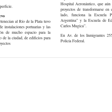
Hospital Aeronáutico, que aún 
erficie.
proyectos de transformarse en 
lado, funciona la Escuela 
evo
Argentina” y la Escuela de E
tenecían al Río
de la Plata tuvo
Carlos Mugica”.
e instalaciones portuarias
y las
ión
de mucho espacio para
la
En Av. de los Inmigrantes 25
o
de la ciudad, de edificios
para
Policía Federal.
yectos