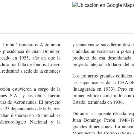
a Unión Tranviarios Automotor
y tentativas se sucedieron desd
la presidencia de Juan Domingo
ciudades universitarias a polos 
rocado en 1955, año en que la
producto de esa desordenada
clusa por falta de fondos. Luego
proyecto integral a lo largo del t
 redestinó a sede de la entonces
Los primeros grandes edificios
las super usinas de la CHAD
ucción estuvieron a cargo de la
(inaugurada en 1933). Pero en
ones S.A., y las obras fueron
primer edificio construido con 
ctura de Aeronáutica. El proyecto
Estado, terminada en 1936.
 de 25 dependencias de la Fuerza
Durante la siguiente década, es
aban dispersas en 36 inmuebles
Juan Domingo Perón (1946-195
 Meteorológico Nacional y la
grandes dimensiones. La nueva 
Movimiento del Correo (1949), e