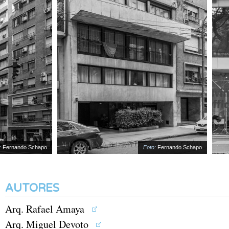
ernando Schapo
Foto:
Fernando Schapo
AUTORES
Arq. Rafael Amaya
Arq. Miguel Devoto