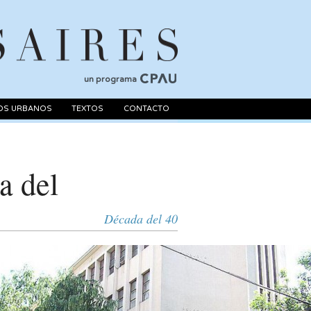
un programa
OS URBANOS
TEXTOS
CONTACTO
a del
Década del 40