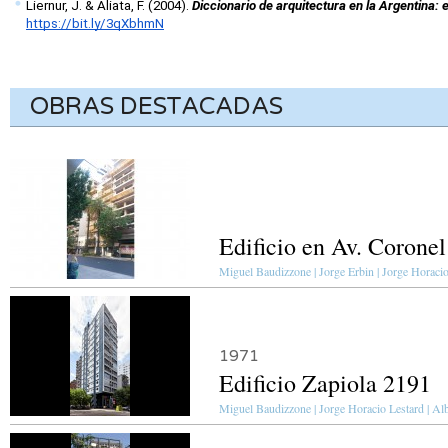
Liernur, J. & Aliata, F. (2004). 
Diccionario de arquitectura en la Argentina: 
https://bit.ly/3qXbhmN
OBRAS DESTACADAS
Edificio en Av. Corone
Miguel Baudizzone | Jorge Erbin | Jorge Horacio
1971
Edificio Zapiola 2191
Miguel Baudizzone | Jorge Horacio Lestard | Alb