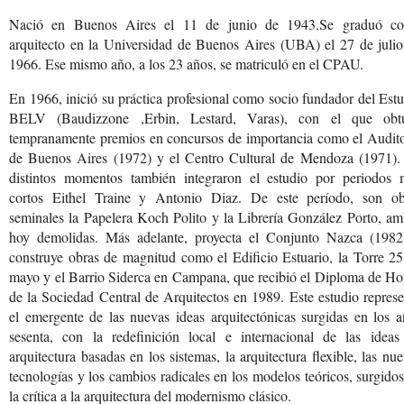
Nació en Buenos Aires el 11 de junio de 1943.Se graduó c
arquitecto en la Universidad de Buenos Aires (UBA) el 27 de julio
1966. Ese mismo año, a los 23 años, se matriculó en el CPAU.
En 1966, inició su práctica profesional como socio fundador del Est
BELV (Baudizzone ,Erbin, Lestard, Varas), con el que obt
tempranamente premios en concursos de importancia como el Audito
de Buenos Aires (1972) y el Centro Cultural de Mendoza (1971).
distintos momentos también integraron el estudio por periodos 
cortos Eithel Traine y Antonio Diaz. De este período, son ob
seminales la Papelera Koch Polito y la Librería González Porto, a
hoy demolidas. Más adelante, proyecta el Conjunto Nazca (1982
construye obras de magnitud como el Edificio Estuario, la Torre 2
mayo y el Barrio Siderca en Campana, que recibió el Diploma de Ho
de la Sociedad Central de Arquitectos en 1989. Este estudio repres
el emergente de las nuevas ideas arquitectónicas surgidas en los 
sesenta, con la redefinición local e internacional de las ideas
arquitectura basadas en los sistemas, la arquitectura flexible, las nu
tecnologías y los cambios radicales en los modelos teóricos, surgido
la crítica a la arquitectura del modernismo clásico.