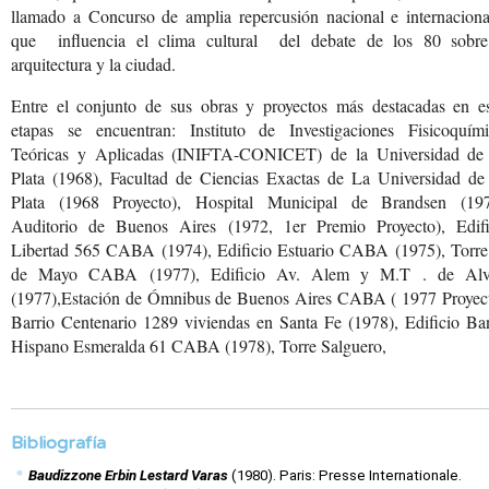
llamado a Concurso de amplia repercusión nacional e internaciona
que influencia el clima cultural del debate de los 80 sobre
arquitectura y la ciudad.
Entre el conjunto de sus
obras y proyectos más
destacadas en es
etapas
se encuentran: Instituto
de Investigaciones Fisicoquími
Teóricas y Aplicadas (INIFTA-CONICET)
de la Universidad de
Plata (1968), Facultad
de Ciencias Exactas de
La Universidad de
Plata
(1968 Proyecto), Hospital
Municipal de Brandsen
(197
Auditorio de Buenos
Aires (1972, 1er Premio
Proyecto), Edifi
Libertad
565 CABA (1974), Edificio
Estuario CABA (1975),
Torre
de Mayo CABA
(1977), Edificio Av. Alem
y M.T . de Alv
(1977),Estación
de Ómnibus de Buenos Aires
CABA ( 1977 Proyect
Barrio Centenario 1289
viviendas en Santa Fe
(1978), Edificio Ba
Hispano Esmeralda 61 CABA
(1978), Torre Salguero,
Bibliografía
Baudizzone Erbin Lestard Varas
 (1980). Paris: Presse Internationale.  