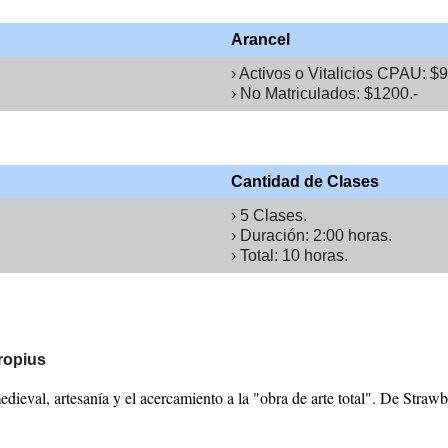
Arancel
› Activos o Vitalicios CPAU: $9
› No Matriculados: $1200.-
Cantidad de Clases
› 5 Clases.
› Duración: 2:00 horas.
› Total: 10 horas.
ropius
dieval, artesanía y el acercamiento a la "obra de arte total". De Straw