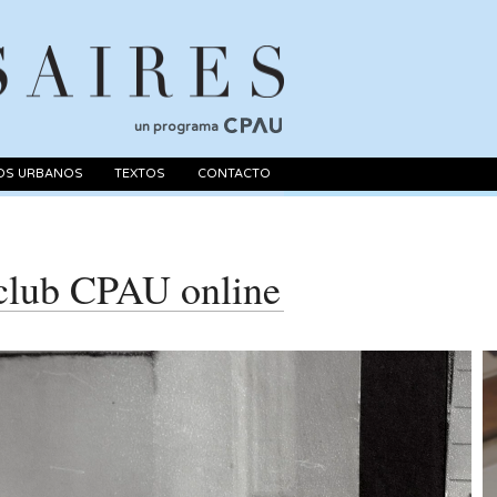
un programa
OS URBANOS
TEXTOS
CONTACTO
club CPAU online