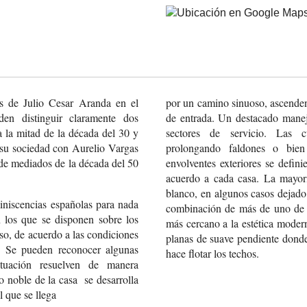
s de Julio Cesar Aranda en el
por un camino sinuoso, ascenden
en distinguir claramente dos
de entrada. Un destacado manejo
 la mitad de la década del 30 y
sectores de servicio. Las c
 su sociedad con Aurelio Vargas
prolongando faldones o bien 
de mediados de la década del 50
envolventes exteriores se defin
acuerdo a cada casa. La mayoría
blanco, en algunos casos dejado
niscencias
españolas para nada
combinación de más de uno de e
 los que se disponen
sobre los
más cercano a la estética modern
so, de acuerdo
a las condiciones
planas de suave pendiente dond
Se pueden reconocer algunas
hace flotar los techos.
uación resuelven
de manera
 noble de la casa
se desarrolla
l que se llega