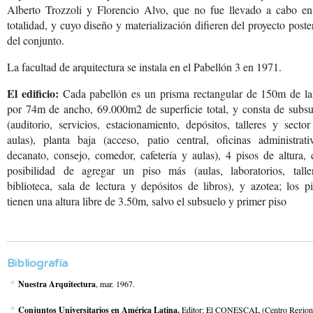
Alberto Trozzoli y Florencio Alvo, que no fue llevado a cabo en
totalidad, y cuyo diseño y materialización difieren del proyecto poste
del conjunto.
La facultad de arquitectura se instala en el Pabellón 3 en 1971.
El edificio:
Cada pabellón es un prisma
rectangular de 150m de
la
por 74m de ancho,
69.000m2 de superficie
total, y consta de subs
(auditorio, servicios,
estacionamiento, depósitos,
talleres y sector
aulas),
planta baja (acceso, patio
central, oficinas administrati
decanato, consejo, comedor,
cafetería y aulas), 4
pisos de altura, 
posibilidad
de agregar un piso más
(aulas, laboratorios,
talle
biblioteca,
sala de lectura y depósitos
de libros), y azotea;
los pi
tienen una altura
libre de 3.50m, salvo
el subsuelo y primer piso
Bibliografía
Nuestra Arquitectura
, mar. 1967.
Conjuntos Universitarios en América Latina.
Editor: El CONESCAL (Centro Regional d