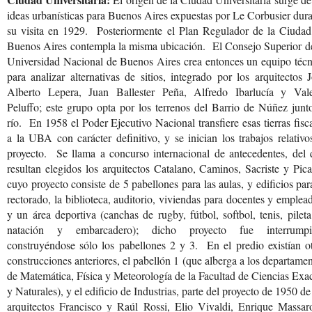
ideas urbanísticas para Buenos Aires expuestas por Le Corbusier dur
su visita en 1929. Posteriormente el Plan Regulador de la Ciudad
Buenos Aires contempla la misma ubicación. El Consejo Superior de
Universidad Nacional de Buenos Aires crea entonces un equipo técn
para analizar alternativas de sitios, integrado por los arquitectos 
Alberto Lepera, Juan Ballester Peña, Alfredo Ibarlucía y Vale
Peluffo; este grupo opta por los terrenos del Barrio de Núñez junt
río. En 1958 el Poder Ejecutivo Nacional transfiere esas tierras fisc
a la UBA con carácter definitivo, y se inician los trabajos relativo
proyecto. Se llama a concurso internacional de antecedentes, del 
resultan elegidos los arquitectos Catalano, Caminos, Sacriste y Pica
cuyo proyecto consiste de 5 pabellones para las aulas, y edificios par
rectorado, la biblioteca, auditorio, viviendas para docentes y emplea
y un área deportiva (canchas de rugby, fútbol, softbol, tenis, pilet
natación y embarcadero); dicho proyecto fue interrumpi
construyéndose sólo los pabellones 2 y 3. En el predio existían o
construcciones anteriores, el pabellón 1 (que alberga a los departame
de Matemática, Física y Meteorología de la Facultad de Ciencias Exa
y Naturales), y el edificio de Industrias, parte del proyecto de 1950 de
arquitectos Francisco y Raúl Rossi, Elio Vivaldi, Enrique Massaro