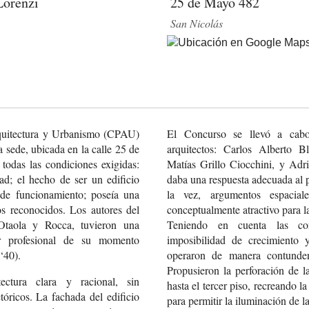
Lorenzi
25 de Mayo 482
San Nicolás
rquitectura y Urbanismo (CPAU)
El Concurso se llevó a cabo
 sede, ubicada en la calle 25 de
arquitectos: Carlos Alberto B
todas las condiciones exigidas:
Matías Grillo Ciocchini, y Adri
ad; el hecho de ser un edificio
daba una respuesta adecuada al 
 de funcionamiento; poseía una
la vez, argumentos espacial
s reconocidos. Los autores del
conceptualmente atractivo para la
Otaola y Rocca, tuvieron una
Teniendo en cuenta las cond
er profesional de su momento
imposibilidad de crecimiento y
 ‘40).
operaron de manera contunden
Propusieron la perforación de l
ctura clara y racional, sin
hasta el tercer piso, recreando l
tóricos. La fachada del edificio
para permitir la iluminación de l