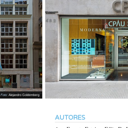
:
Alejandro Goldemberg
AUTORES