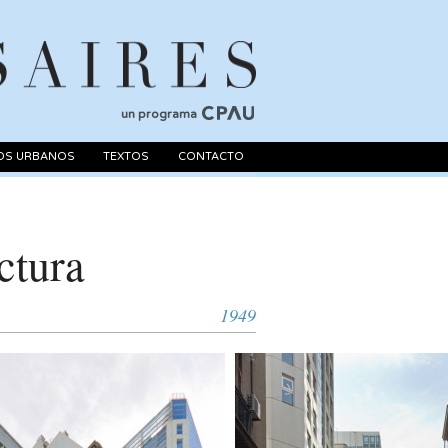
un programa
OS URBANOS
TEXTOS
CONTACTO
ctura
1949