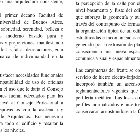
 una arquitectura consistente,
la percepción de la calle por 
nivel basamento y fuste del ed
l primer decano Facultad de
que subraya la geometría y aus
niversidad de Buenos Aires,
través del contrapunto de formas
sobriedad, serenidad, belleza e
la organización típica de un edi
tilo moderno basado pura y
estratificadas e incomunicadas 
as y proporciones, manifestando
generado por la extrusión de pla
do las falsas decoraciones; eran
consecuencia una nueva espacia
marca de individualidad en la
comunica visual y espacialmente
Las carpinterías del frente se 
isfacer necesidades funcionales
servicio de hierro electro-forja
mpatibilidad de uso de oficinas
incorporó también un ascenso
on el uso que le daría el Consejo
reglamentaciones vigentes que 
ores fueran adecuados para las
perfilería metálica. Las losas 
 llevó al Consejo Profesional a
perfiles normalizados e inserto
proyectos con la asistencia y
conservaron arriostrándose a la 
de Arquitectos. Era necesario
 todo el edificio y resaltar la
 los niveles.