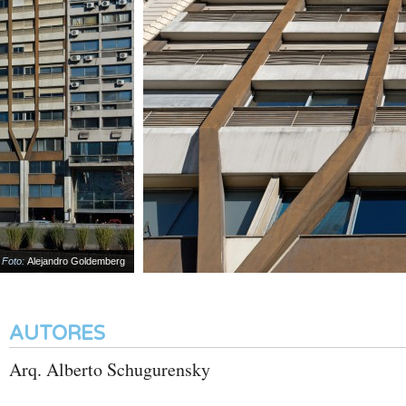
oto:
Alejandro Goldemberg
AUTORES
Arq. Alberto Schugurensky