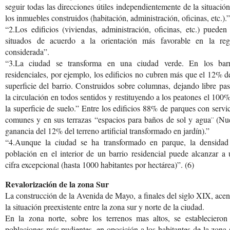
seguir todas las direcciones útiles independientemente de la situació
los inmuebles construidos (habitación, administración, oficinas, etc.).”
“2.Los edificios (viviendas, administración, oficinas, etc.) pueden
situados de acuerdo a la orientación más favorable en la reg
considerada”.
“3.La ciudad se transforma en una ciudad verde. En los barr
residenciales, por ejemplo, los edificios no cubren más que el 12% d
superficie del barrio. Construidos sobre columnas, dejando libre pa
la circulación en todos sentidos y restituyendo a los peatones el 100
la superficie de suelo.” Entre los edificios 88% de parques con servi
comunes y en sus terrazas “espacios para baños de sol y agua¨ (Nu
ganancia del 12% del terreno artificial transformado en jardín).”
“4.Aunque la ciudad se ha transformado en parque, la densidad
población en el interior de un barrio residencial puede alcanzar a
cifra excepcional (hasta 1000 habitantes por hectárea)”. (6)
Revalorización de la zona Sur
La construcción de la Avenida de Mayo, a finales del siglo XIX, ace
la situación preexistente entre la zona sur y norte de la ciudad.
En la zona norte, sobre los terrenos mas altos, se establecieron 
poblaciones más pudientes, en oposición a los habitantes de la zona 