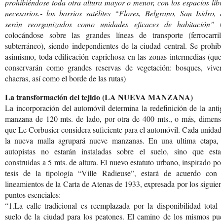
prohibiéndose toda otra altura mayor o menor, con los espacios lib
necesarios.- los barrios satélites “Flores, Belgrano, San Isidro, 
serán reorganizados como unidades eficaces de habitación”
(
colocándose sobre las grandes líneas de transporte (ferrocarri
subterráneo), siendo independientes de la ciudad central. Se prohib
asimismo, toda edificación caprichosa en las zonas intermedias (qu
conservarán como grandes reservas de vegetación: bosques, viver
chacras, así como el borde de las rutas)
La transformación del tejido (LA NUEVA MANZANA)
La incorporación del automóvil determina la redefinición de la ant
manzana de 120 mts. de lado, por otra de 400 mts., o más, dimens
que Le Corbusier considera suficiente para el automóvil. Cada unida
la nueva malla agrupará nueve manzanas. En una ultima etapa, 
autopistas no estarán instaladas sobre el suelo, sino que esta
construidas a 5 mts. de altura. El nuevo estatuto urbano, inspirado po
tesis de la tipología “Ville Radieuse”, estará de acuerdo con 
lineamientos de la Carta de Atenas de 1933, expresada por los siguie
puntos esenciales:
“1.La calle tradicional es reemplazada por la disponibilidad total
suelo de la ciudad para los peatones. El camino de los mismos pu