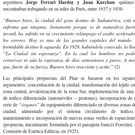
Jorge Ferrari Hardoy y Juan Kurchan
argentinos
-quiénes
encontraban trabajando en su taller de Paris, entre 1937 y 1938-
“Buenos Aires, la ciudad del gran destino de Sudamérica, está 
enferma que ninguna. Justamente porque es de naturaleza fuert
juvenil, ha sufrido en su crecimiento relámpago el asalto acelerad
los errores. Hoy es una de las grandes capitales del mundo.
formidable destino le aguarda. En 1929, habiéndola conocido, la ll
“La Ciudad sin esperanza”. En la cual los hombres no podr
conservar ni aún la esperanza de días armoniosos y puros. A me
que, fuerte de su fuerza, Buenos Aires reaccione y actúe.”
(2)
Las principales propuestas del Plan se basaron en los siguien
argumentos: concentración de la ciudad, transformación del tejido e
zona central, revalorización de la zona Sur, implementación de una
de tráfico diferenciada (automóviles – peatones), incorporación de
serie de
“órganos”
de equipamiento diferenciado en diversas zonas d
ciudad, alimentado por el sistema circulatorio de tráfico
mantenimiento e incorporación de nuevas zonas verdes de esparcimi
(propuesta, inicialmente formulada por el paisajista francés Forestier, 
Comisión de Estética Edilicia, en 1925).