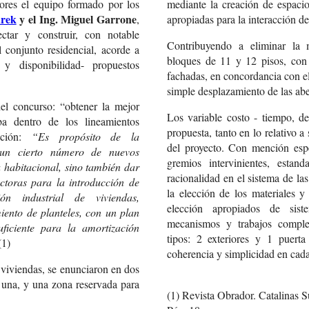
ores el equipo formado por los
mediante la creación de espacio
urek
y el Ing. Miguel Garrone
,
apropiadas para la interacción de
ctar y construir, con notable
Contribuyendo a eliminar la 
 conjunto residencial, acorde a
bloques de 11 y 12 pisos, con 
y disponibilidad- propuestos
fachadas, en concordancia con e
simple desplazamiento de las aber
el concurso: “obtener la mejor
Los variable costo - tiempo, de
a dentro de los lineamientos
propuesta, tanto en lo relativo 
cción:
“Es propósito de la
del proyecto. Con mención espe
 un cierto número de nuevos
gremios intervinientes, estand
 habitacional, sino también dar
racionalidad en el sistema de la
ctoras para la introducción de
la elección de los materiales y 
ón industrial de viviendas,
elección apropiados de sis
iento de planteles, con un plan
mecanismos y trabajos comple
ficiente para la amortización
tipos: 2 exteriores y 1 puerta
(1)
coherencia y simplicidad en cada
 viviendas, se enunciaron en dos
 una, y una zona reservada para
(1) Revista Obrador. Catalinas 